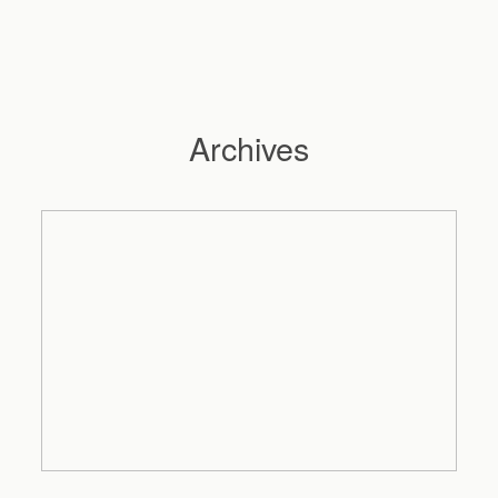
Archives
Hochzeitsfotograf Hamburg
Maleen
Reportagen
Preise
Kontakt