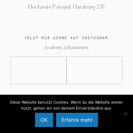
Hochzeits Fotograf Hamburg-278
FOLGT MIR GERNE AUF INSTAGRAM
@maleen_johannsen
@2026 Maleen Johannsen
Diese Website benutzt Cookies. Wenn du die Website weiter
nutzt, gehen wir von deinem Einverständnis aus.
OK
Erfahre mehr
Back to Top