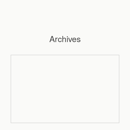
Archives
Hochzeitsfotograf Hamburg
Maleen
Reportagen
Preise
Kontakt