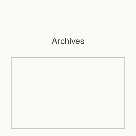
Archives
Hochzeitsfotograf Hamburg
Maleen
Reportagen
Preise
Kontakt