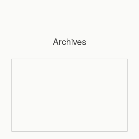
Archives
Hochzeitsfotograf Hamburg
Maleen
Reportagen
Preise
Kontakt