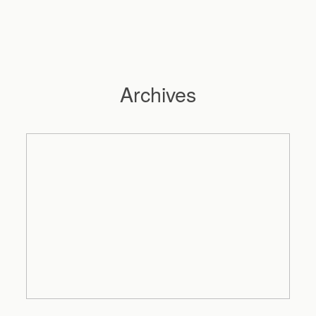
Archives
Hochzeitsfotograf Hamburg
Maleen
Reportagen
Preise
Kontakt