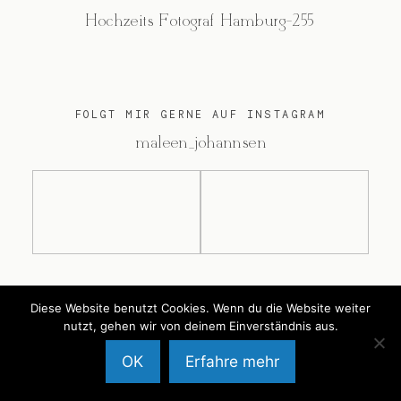
Hochzeits Fotograf Hamburg-255
FOLGT MIR GERNE AUF INSTAGRAM
@maleen_johannsen
@2026 Maleen Johannsen
Diese Website benutzt Cookies. Wenn du die Website weiter
nutzt, gehen wir von deinem Einverständnis aus.
OK
Erfahre mehr
Back to Top