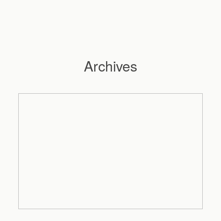
Archives
Hochzeitsfotograf Hamburg
Maleen
Reportagen
Preise
Kontakt