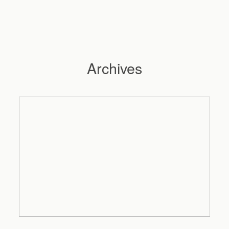
Archives
Hochzeitsfotograf Hamburg
Maleen
Reportagen
Preise
Kontakt