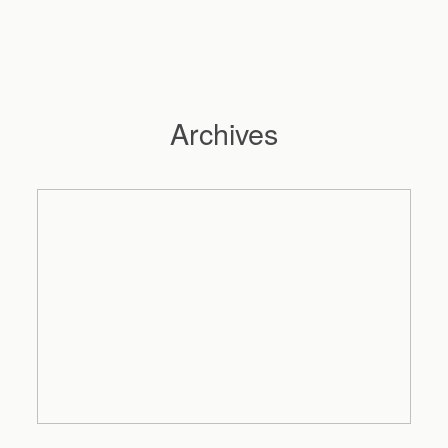
Archives
Hochzeitsfotograf Hamburg
Maleen
Reportagen
Preise
Kontakt