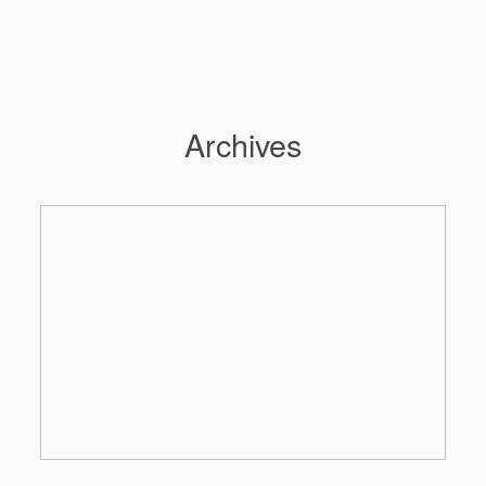
Archives
Hochzeitsfotograf Hamburg
Maleen
Reportagen
Preise
Kontakt