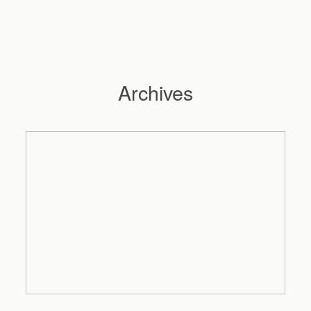
Archives
Hochzeitsfotograf Hamburg
Maleen
Reportagen
Preise
Kontakt