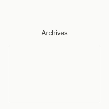
Archives
Hochzeitsfotograf Hamburg
Maleen
Reportagen
Preise
Kontakt