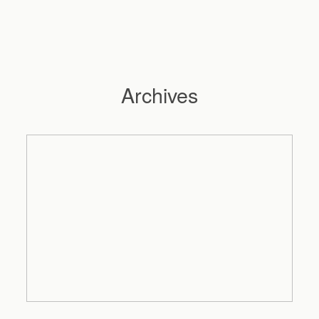
Archives
Hochzeitsfotograf Hamburg
Maleen
Reportagen
Preise
Kontakt