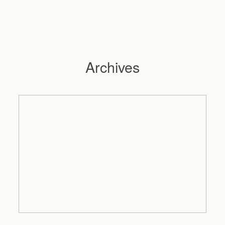
Archives
Hochzeitsfotograf Hamburg
Maleen
Reportagen
Preise
Kontakt