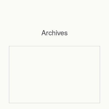
Archives
Hochzeitsfotograf Hamburg
Maleen
Reportagen
Preise
Kontakt