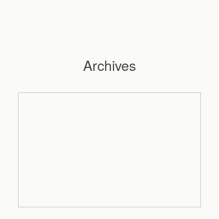
Archives
Hochzeitsfotograf Hamburg
Maleen
Reportagen
Preise
Kontakt