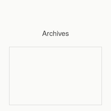
Archives
Hochzeitsfotograf Hamburg
Maleen
Reportagen
Preise
Kontakt