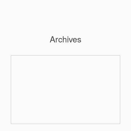
Archives
Hochzeitsfotograf Hamburg
Maleen
Reportagen
Preise
Kontakt