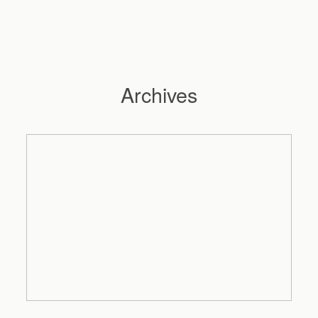
Archives
Hochzeitsfotograf Hamburg
Maleen
Reportagen
Preise
Kontakt