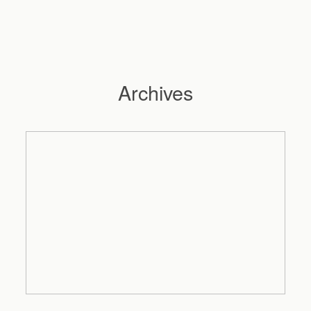
Archives
Hochzeitsfotograf Hamburg
Maleen
Reportagen
Preise
Kontakt