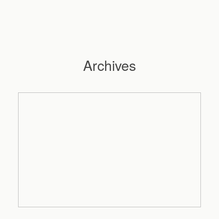
Archives
Hochzeitsfotograf Hamburg
Maleen
Reportagen
Preise
Kontakt