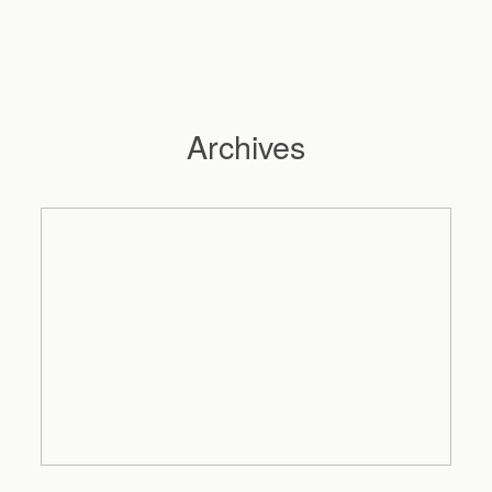
Archives
Hochzeitsfotograf Hamburg
Maleen
Reportagen
Preise
Kontakt