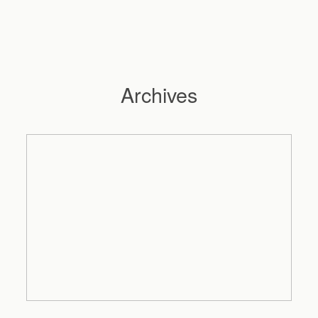
Archives
Hochzeitsfotograf Hamburg
Maleen
Reportagen
Preise
Kontakt