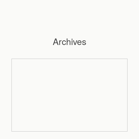
Archives
Hochzeitsfotograf Hamburg
Maleen
Reportagen
Preise
Kontakt