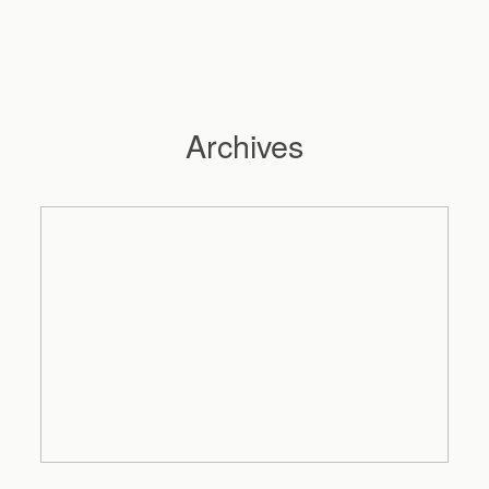
Archives
Hochzeitsfotograf Hamburg
Maleen
Reportagen
Preise
Kontakt