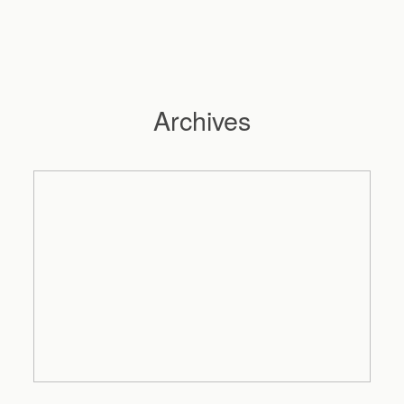
Archives
Hochzeitsfotograf Hamburg
Maleen
Reportagen
Preise
Kontakt