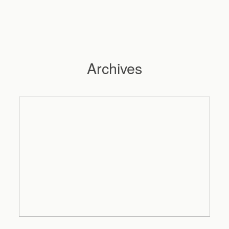
Archives
Hochzeitsfotograf Hamburg
Maleen
Reportagen
Preise
Kontakt