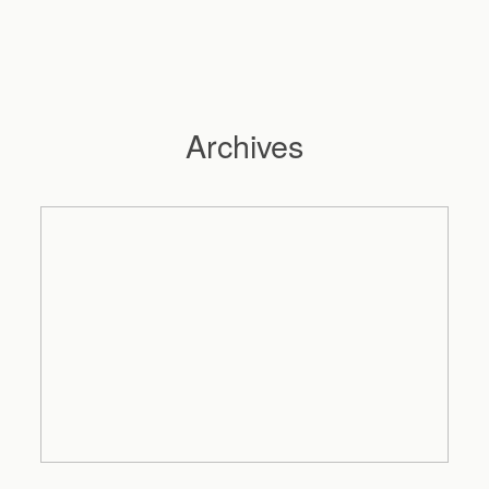
Archives
Hochzeitsfotograf Hamburg
Maleen
Reportagen
Preise
Kontakt