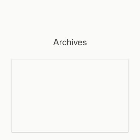
Archives
Hochzeitsfotograf Hamburg
Maleen
Reportagen
Preise
Kontakt