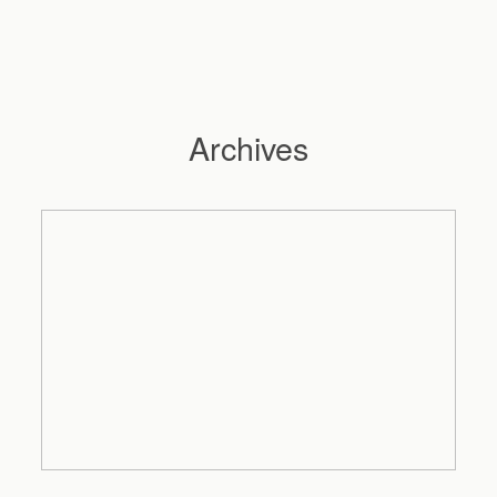
Archives
Hochzeitsfotograf Hamburg
Maleen
Reportagen
Preise
Kontakt