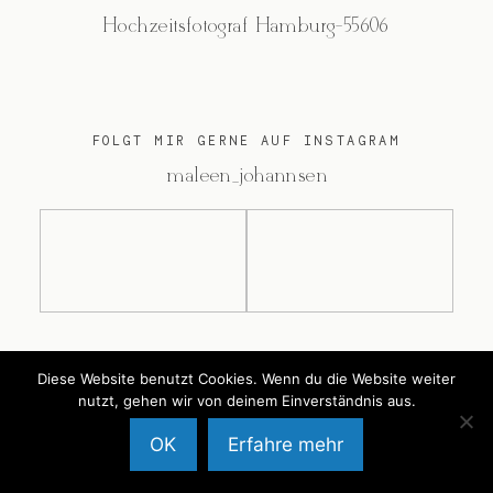
Hochzeitsfotograf Hamburg-55606
FOLGT MIR GERNE AUF INSTAGRAM
@maleen_johannsen
@2026 Maleen Johannsen
Diese Website benutzt Cookies. Wenn du die Website weiter
nutzt, gehen wir von deinem Einverständnis aus.
OK
Erfahre mehr
Back to Top