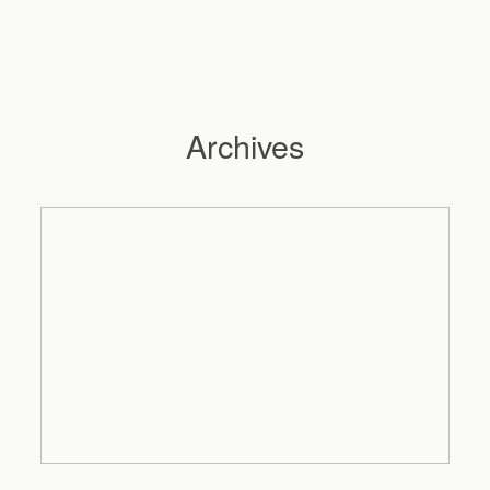
Archives
Hochzeitsfotograf Hamburg
Maleen
Reportagen
Preise
Kontakt