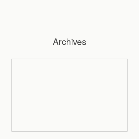
Archives
Hochzeitsfotograf Hamburg
Maleen
Reportagen
Preise
Kontakt