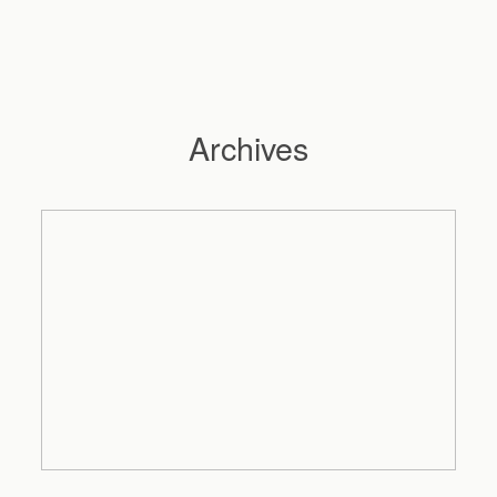
Archives
Hochzeitsfotograf Hamburg
Maleen
Reportagen
Preise
Kontakt