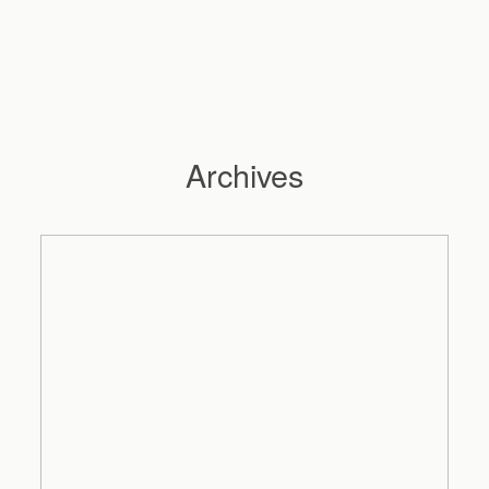
Archives
Hochzeitsfotograf Hamburg
Maleen
Reportagen
Preise
Kontakt