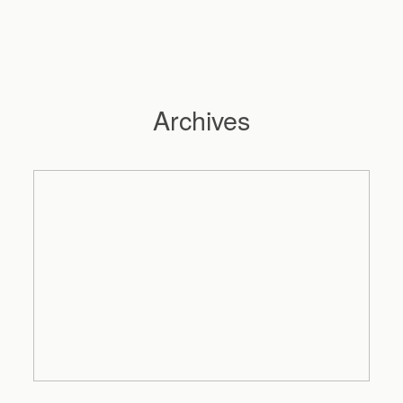
Archives
Hochzeitsfotograf Hamburg
Maleen
Reportagen
Preise
Kontakt