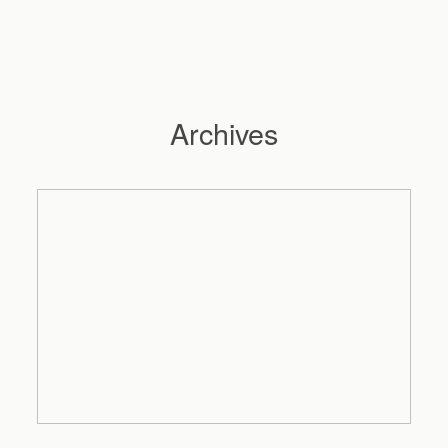
Archives
Hochzeitsfotograf Hamburg
Maleen
Reportagen
Preise
Kontakt