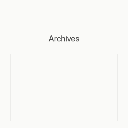
Archives
Hochzeitsfotograf Hamburg
Maleen
Reportagen
Preise
Kontakt