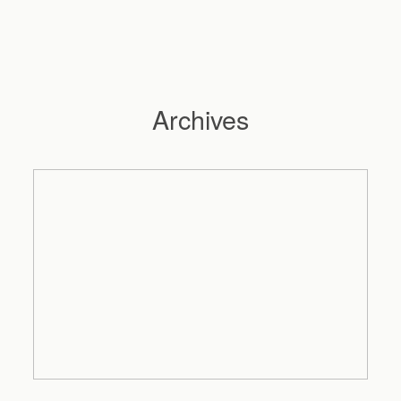
Archives
Hochzeitsfotograf Hamburg
Maleen
Reportagen
Preise
Kontakt