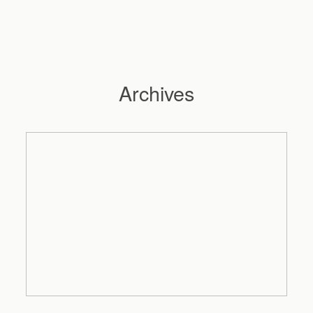
Archives
Hochzeitsfotograf Hamburg
Maleen
Reportagen
Preise
Kontakt