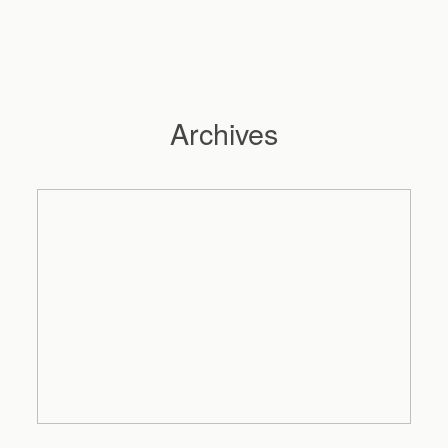
Archives
Hochzeitsfotograf Hamburg
Maleen
Reportagen
Preise
Kontakt