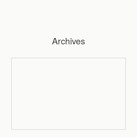
Archives
Hochzeitsfotograf Hamburg
Maleen
Reportagen
Preise
Kontakt