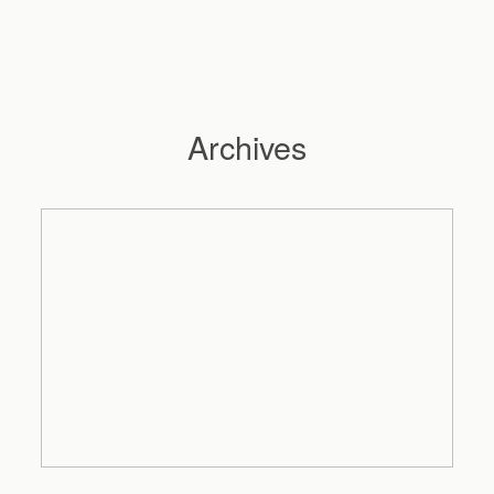
Archives
Hochzeitsfotograf Hamburg
Maleen
Reportagen
Preise
Kontakt