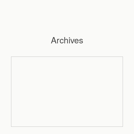
Archives
Hochzeitsfotograf Hamburg
Maleen
Reportagen
Preise
Kontakt