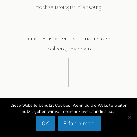
Hochzeitsfotograf Flensburg
FOLGT MIR GERNE AUF INSTAGRAM
@maleen_johannsen
@2026 Maleen Johannsen
Diese Website benutzt Cookies. Wenn du die Website weiter
nutzt, gehen wir von deinem Einverständnis aus.
OK
Erfahre mehr
Back to Top