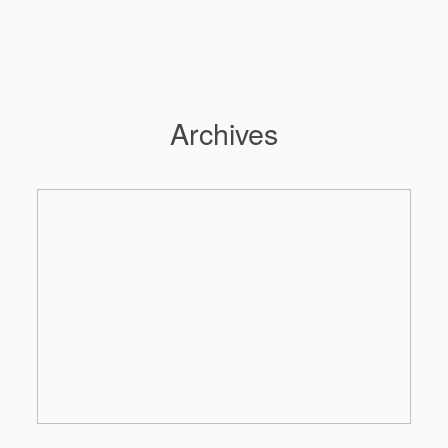
Archives
Hochzeitsfotograf Hamburg
Maleen
Reportagen
Preise
Kontakt