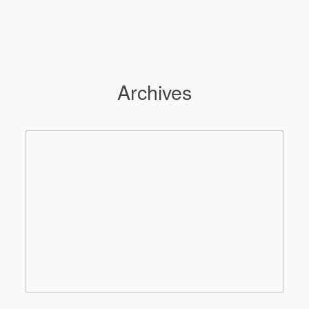
Archives
Hochzeitsfotograf Hamburg
Maleen
Reportagen
Preise
Kontakt