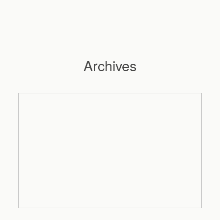
Archives
Hochzeitsfotograf Hamburg
Maleen
Reportagen
Preise
Kontakt