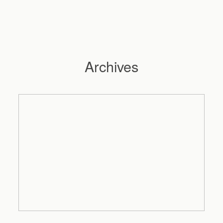
Archives
Hochzeitsfotograf Hamburg
Maleen
Reportagen
Preise
Kontakt