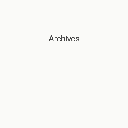
Archives
Hochzeitsfotograf Hamburg
Maleen
Reportagen
Preise
Kontakt