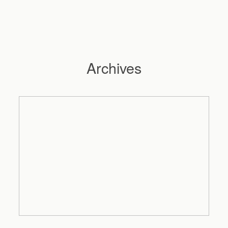
Archives
Hochzeitsfotograf Hamburg
Maleen
Reportagen
Preise
Kontakt