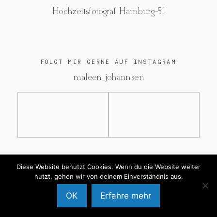
Hochzeitsfotograf Hamburg-51
FOLGT MIR GERNE AUF INSTAGRAM
@maleen_johannsen
@2026 Maleen Johannsen
Diese Website benutzt Cookies. Wenn du die Website weiter
nutzt, gehen wir von deinem Einverständnis aus.
OK
Erfahre mehr
Back to Top