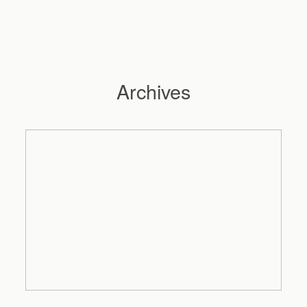
Archives
Hochzeitsfotograf Hamburg
Maleen
Reportagen
Preise
Kontakt