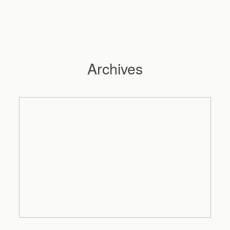
Archives
Hochzeitsfotograf Hamburg
Maleen
Reportagen
Preise
Kontakt